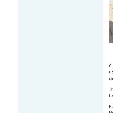
CI
Pa
sh
Th
fo
Pl
No