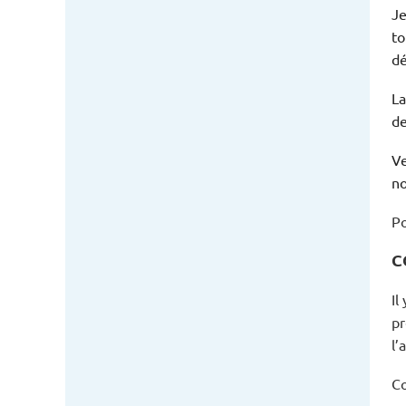
Je
to
dé
La
de
Ve
no
Po
C
Il
pr
l’
Co