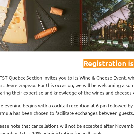
Registration i
FST Quebec Section invites you to its Wine & Cheese Event, whic
rc Jean-Drapeau. For this occasion, we will be welcoming a so
aring their expertise and knowledge of the wines and cheeses w
e evening begins with a cocktail reception at 6 pm followed by a 
rmula has been chosen to facilitate exchanges between guests.
ease note that cancellations will not be accepted after Novembe
vember 1st, a 20% administration fee will apply.